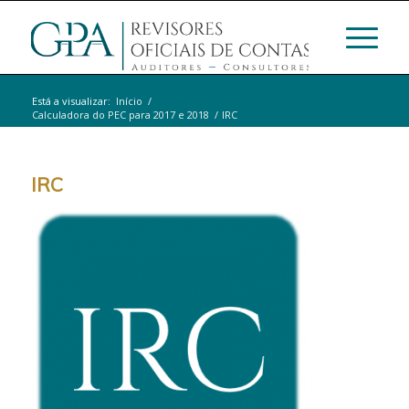
Está a visualizar:
Início
/
Calculadora do PEC para 2017 e 2018
/
IRC
IRC